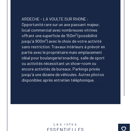
ARDECHE - LA VOULTE SUR RHONE : 
Opportunité rare sur un axe passant majeur, 
local commercial avec nombreuses vitrines 
offrant une superficie de 150m² (possibilité 
jusqu'à 900m²) avec le choix de votre activité 
sans restriction. Travaux intérieurs à prévoir en 
partie avec le propriétaire mais emplacement 
idéal pour boulangerie/snacking, salle de sport 
ou activités nécessitant un show-room ou 
encore activités de bureaux. Parkings privés 
jusqu'à une dizaine de véhicules. Autres photos 
disponibles après entretien téléphonique.
Les informations sur les risques auxquels ce bien est 
exposé sont disponibles sur le site 
Géorisques
Les infos
ESSENTIELLES