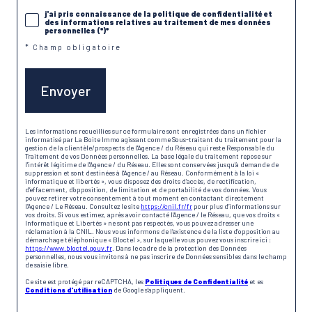
j'ai pris connaissance de la politique de confidentialité et
des informations relatives au traitement de mes données
personnelles (*)*
* Champ obligatoire
Envoyer
Les informations recueillies sur ce formulaire sont enregistrées dans un fichier
informatisé par La Boite Immo agissant comme Sous-traitant du traitement pour la
gestion de la clientèle/prospects de l'Agence / du Réseau qui reste Responsable du
Traitement de vos Données personnelles. La base légale du traitement repose sur
l'intérêt légitime de l'Agence / du Réseau. Elles sont conservées jusqu'à demande de
suppression et sont destinées à l'Agence / au Réseau. Conformément à la loi «
informatique et libertés », vous disposez des droits d’accès, de rectification,
d’effacement, d’opposition, de limitation et de portabilité de vos données. Vous
pouvez retirer votre consentement à tout moment en contactant directement
l’Agence / Le Réseau. Consultez le site
https://cnil.fr/fr
pour plus d’informations sur
vos droits. Si vous estimez, après avoir contacté l'Agence / le Réseau, que vos droits «
Informatique et Libertés » ne sont pas respectés, vous pouvez adresser une
réclamation à la CNIL. Nous vous informons de l’existence de la liste d'opposition au
démarchage téléphonique « Bloctel », sur laquelle vous pouvez vous inscrire ici :
https://www.bloctel.gouv.fr
. Dans le cadre de la protection des Données
personnelles, nous vous invitons à ne pas inscrire de Données sensibles dans le champ
de saisie libre.
Ce site est protégé par reCAPTCHA, les
Politiques de Confidentialité
et es
Conditions d'utilisation
de Google s'appliquent.