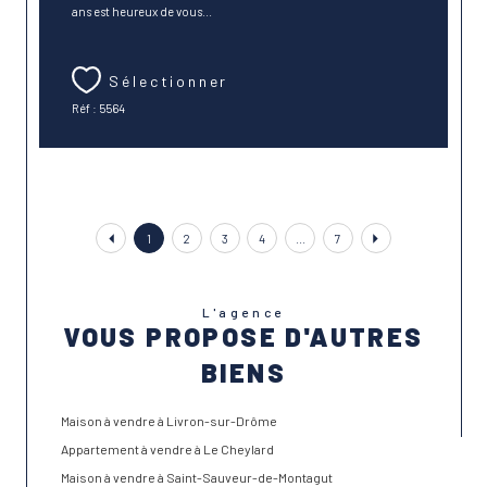
ans est heureux de vous...
Sélectionner
Réf : 5564
1
2
3
4
...
7
L'agence
VOUS PROPOSE D'AUTRES
BIENS
Maison à vendre à Livron-sur-Drôme
Appartement à vendre à Le Cheylard
Maison à vendre à Saint-Sauveur-de-Montagut