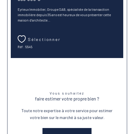
Eyrieux Immobilier, Groupe SAB, spécialiste de la transaction
immobilière depuis 35 ans est heureux de vous présenter cette
maison d’architecte...
Sélectionner
Réf : 5545
Vous souhaitez
faire estimer votre propre bien ?
Toute notre expertise à votre service pour estimer
votre bien sur le marché à sa juste valeur.