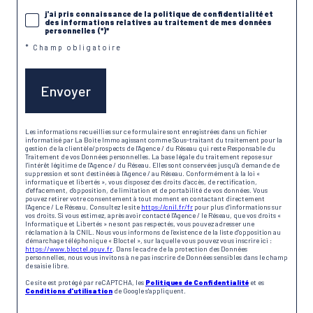
j'ai pris connaissance de la politique de confidentialité et
des informations relatives au traitement de mes données
personnelles (*)*
* Champ obligatoire
Envoyer
Les informations recueillies sur ce formulaire sont enregistrées dans un fichier
informatisé par La Boite Immo agissant comme Sous-traitant du traitement pour la
gestion de la clientèle/prospects de l'Agence / du Réseau qui reste Responsable du
Traitement de vos Données personnelles. La base légale du traitement repose sur
l'intérêt légitime de l'Agence / du Réseau. Elles sont conservées jusqu'à demande de
suppression et sont destinées à l'Agence / au Réseau. Conformément à la loi «
informatique et libertés », vous disposez des droits d’accès, de rectification,
d’effacement, d’opposition, de limitation et de portabilité de vos données. Vous
pouvez retirer votre consentement à tout moment en contactant directement
l’Agence / Le Réseau. Consultez le site
https://cnil.fr/fr
pour plus d’informations sur
vos droits. Si vous estimez, après avoir contacté l'Agence / le Réseau, que vos droits «
Informatique et Libertés » ne sont pas respectés, vous pouvez adresser une
réclamation à la CNIL. Nous vous informons de l’existence de la liste d'opposition au
démarchage téléphonique « Bloctel », sur laquelle vous pouvez vous inscrire ici :
https://www.bloctel.gouv.fr
. Dans le cadre de la protection des Données
personnelles, nous vous invitons à ne pas inscrire de Données sensibles dans le champ
de saisie libre.
Ce site est protégé par reCAPTCHA, les
Politiques de Confidentialité
et es
Conditions d'utilisation
de Google s'appliquent.