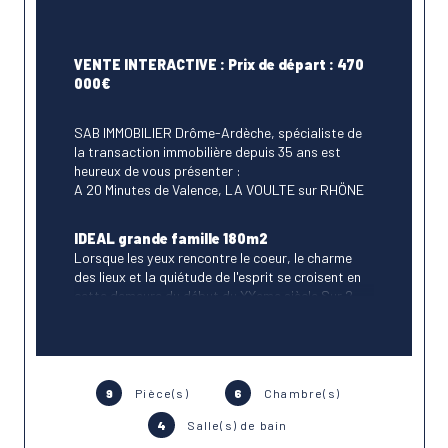
VENTE INTERACTIVE : Prix de départ : 470 
000€
SAB IMMOBILIER Drôme-Ardèche, spécialiste de 
la transaction immobilière depuis 35 ans est 
heureux de vous présenter :
A 20 Minutes de Valence, LA VOULTE sur RHÖNE
IDEAL grande famille 180m2
Lorsque les yeux rencontre le coeur, le charme 
des lieux et la quiétude de l'esprit se croisent en 
cette demeure du début du XXeme siècle.Sur 2 
niveaux, avec 6 chambres, plusieurs salles d'eau, 
des prestations de qualité, un grand jardin 
manucuré (1100m2), des espaces lumineux et 
accueillants.Les photos parlent d'elle-même.
Aucun travaux à prévoir, piscine, au bout d'une 
9
Pièce(s)
6
Chambre(s)
impasse.
4
Salle(s) de bain
Proche des commodités.