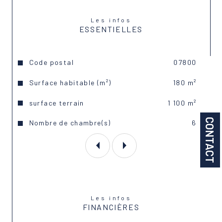
Vente interactive : Le 4 juin 2026
Les infos
De 19h à 20h
ESSENTIELLES
Par pallier ascendant de 5000€
Estimation des dépenses énergétiques annuelles 
Caractéristiques
Valeurs
Code postal
07800
: entre 2780 € et 3830 € (référence prix énergie 
2021)
Surface habitable (m²)
180 m²
Consultez les risques liés à ce bien sur le site 
officiel : 
www.georisques.fr
surface terrain
1 100 m²
Pour toute information complémentaire ou pour 
CONTACT
Nombre de chambre(s)
6
organiser une visite.
Les infos
FINANCIÈRES