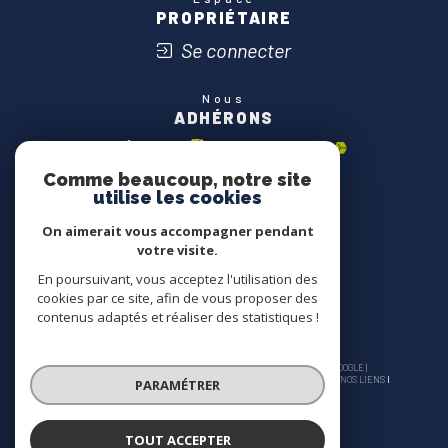
PROPRIÉTAIRE
Se connecter
Nous
ADHÉRONS
Comme beaucoup, notre site
utilise les cookies
On aimerait vous accompagner pendant
votre visite.
En poursuivant, vous acceptez l'utilisation des
cookies par ce site, afin de vous proposer des
contenus adaptés et réaliser des statistiques !
© 2026 | TOUS DROITS RÉSERVÉS | TRADUCTION POWERED BY GOOGLE |
NOS HONORAIRES
PLAN DU SITE
MENTIONS LÉGALES
ADMIN
NOS LIENS
PARAMÉTRER
POLITIQUE RGPD
COOKIES
TOUT ACCEPTER