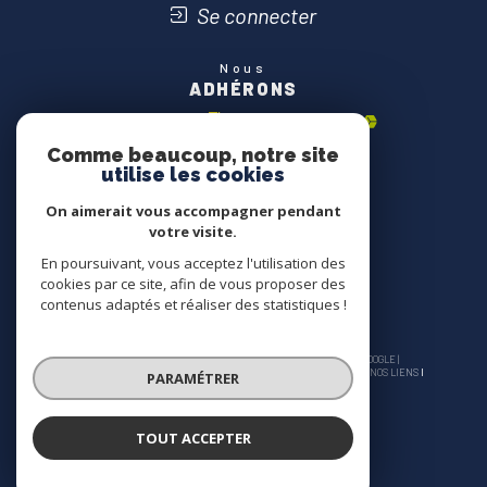
Se connecter
Nous
ADHÉRONS
Comme beaucoup, notre site
utilise les cookies
On aimerait vous accompagner pendant
votre visite.
En poursuivant, vous acceptez l'utilisation des
cookies par ce site, afin de vous proposer des
contenus adaptés et réaliser des statistiques !
© 2026 | TOUS DROITS RÉSERVÉS | TRADUCTION POWERED BY GOOGLE |
NOS HONORAIRES
PLAN DU SITE
MENTIONS LÉGALES
ADMIN
NOS LIENS
PARAMÉTRER
POLITIQUE RGPD
COOKIES
TOUT ACCEPTER