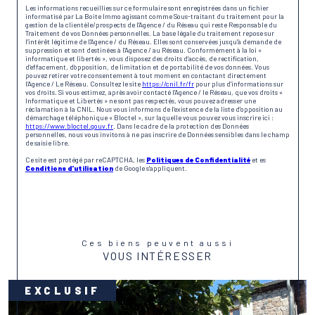
Les informations recueillies sur ce formulaire sont enregistrées dans un fichier
informatisé par La Boite Immo agissant comme Sous-traitant du traitement pour la
gestion de la clientèle/prospects de l'Agence / du Réseau qui reste Responsable du
Traitement de vos Données personnelles. La base légale du traitement repose sur
l'intérêt légitime de l'Agence / du Réseau. Elles sont conservées jusqu'à demande de
suppression et sont destinées à l'Agence / au Réseau. Conformément à la loi «
informatique et libertés », vous disposez des droits d’accès, de rectification,
d’effacement, d’opposition, de limitation et de portabilité de vos données. Vous
pouvez retirer votre consentement à tout moment en contactant directement
l’Agence / Le Réseau. Consultez le site
https://cnil.fr/fr
pour plus d’informations sur
vos droits. Si vous estimez, après avoir contacté l'Agence / le Réseau, que vos droits «
Informatique et Libertés » ne sont pas respectés, vous pouvez adresser une
réclamation à la CNIL. Nous vous informons de l’existence de la liste d'opposition au
démarchage téléphonique « Bloctel », sur laquelle vous pouvez vous inscrire ici :
https://www.bloctel.gouv.fr
. Dans le cadre de la protection des Données
personnelles, nous vous invitons à ne pas inscrire de Données sensibles dans le champ
de saisie libre.
Ce site est protégé par reCAPTCHA, les
Politiques de Confidentialité
et es
Conditions d'utilisation
de Google s'appliquent.
Ces biens peuvent aussi
VOUS INTÉRESSER
EXCLUSIF