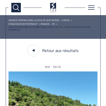
AGENCE IMMOBILIÈRE LA VOULTE-SUR-RHÔNE
VENTE
ST SAUVEUR DE MONTAGUT
MAISON
T8
ARDECHE BATISSE EN PIERRE DANS LA VALLEE DE L EYRIEUX ST SAUVEUR DE
MONTAGUT
Retour aux résultats
Réf : 5579