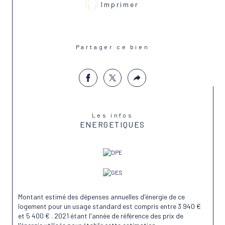
Imprimer
04-75-66-20-55.
Vous souhaitez être accompagné dans votre 
projet de vente ou d'achat en Drôme ou en 
Partager ce bien
Ardèche ? Contactez notre équipe locale 
implantée sur le territoire. Retrouvez tous nos 
biens à vendre sur notre site internet SAB 
Immobilier Drôme Ardèche.
Les infos
ENERGETIQUES
Montant estimé des dépenses annuelles d'énergie de ce
logement pour un usage standard est compris entre 3 940 €
et 5 400 € . 2021 étant l'année de référence des prix de