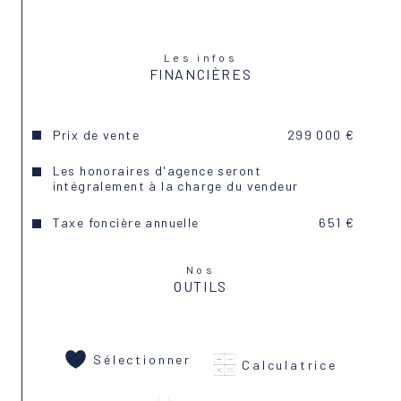
eau de source, un véritable atout.
Performance énergétique :
Les infos
DPE : E
FINANCIÈRES
Montant estimé des dépenses annuelles d’énergie 
pour un usage standard : entre 3 940 € et 5 400 
€ par an (prix moyens indexés sur l’année 2021).
Prix de vente
299 000 €
Les informations sur les risques auxquels ce bien 
Les honoraires d'agence seront
est exposé sont disponibles sur le site : 
intégralement à la charge du vendeur
www.georisques.gouv.fr
.
Taxe foncière annuelle
651 €
Une visite virtuelle 360° est disponible sur le site 
de l’agence.
Nos
OUTILS
Un bien rare, chargé d’histoire, idéal pour les 
amoureux de pierre et d’authenticité.
Sélectionner
Pour tout renseignement complémentaire ou 
Calculatrice
pour organiser une visite, contactez votre 
conseiller Eyrieux Immobilier, Patrick ANTONIO au 