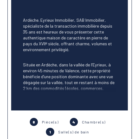
Ardèche. Eyrieux Immobilier, SAB Immobilier, 
spécialiste de la transaction immobilière depuis 
35 ans est heureux de vous présenter cette 
authentique maison de caractère en pierre de 
pays du XVIIᵉ siècle, offrant charme, volumes et 
environnement privilégié.
Située en Ardèche, dans la vallée de l’Eyrieux, à 
environ 45 minutes de Valence, cette propriété 
bénéficie d’une position dominante avec une vue 
dégagée sur la vallée, tout en restant à moins de 
2 km des commodités (écoles, commerces, 
pharmacie…).
Cette maison en pierre développe environ 195 m² 
habitables et séduit par son cachet d’époque, 
ses éléments anciens et ses beaux volumes.
8
Pièce(s)
4
Chambre(s)
1
Salle(s) de bain
Elle se compose d’un séjour avec cheminée de 33 