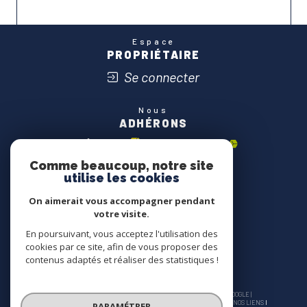
Espace
PROPRIÉTAIRE
Se connecter
Nous
ADHÉRONS
Comme beaucoup, notre site
utilise les cookies
On aimerait vous accompagner pendant
votre visite.
En poursuivant, vous acceptez l'utilisation des
cookies par ce site, afin de vous proposer des
contenus adaptés et réaliser des statistiques !
© 2026 | TOUS DROITS RÉSERVÉS | TRADUCTION POWERED BY GOOGLE |
NOS HONORAIRES
PLAN DU SITE
MENTIONS LÉGALES
ADMIN
NOS LIENS
PARAMÉTRER