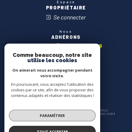
Espace
PROPRIÉTAIRE
Se connecter
Nous
ADHÉRONS
Comme beaucoup, notre site
utilise les cookies
On aimerait vous accompagner pendant
votre visite.
En poursuivant, vous acceptez l'utilisation des
cookies par ce site, afin de vous proposer des
contenus adaptés et réaliser des statistiques !
© 2026 | TOUS DROITS RÉSERVÉS | TRADUCTION POWERED BY GOOGLE |
NOS HONORAIRES
PLAN DU SITE
MENTIONS LÉGALES
ADMIN
NOS LIENS
PARAMÉTRER
POLITIQUE RGPD
COOKIES
TOUT ACCEPTER