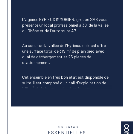
L'agence EYRIEUX IMMOBIIER, groupe SAB vous 
présente un local professionnel à 30' de la vallée 
du Rhône et de l'autoroute A7.
Au coeur de la vallée de l'Eyrieux, ce local offre 
une surface total de 319 m² de plain pied avec 
quai de déchargement et 25 places de 
stationnement.
Cet ensemble en très bon état est disponible de 
suite. Il est composé d'un hall d'exploitation de 
216 m² et de bureaux et autres locaux 
(vestiaires, salles d'eau et WC) pour 103 m².
Construction :
Bardage double peau
Les infos
ESSENTIELLES