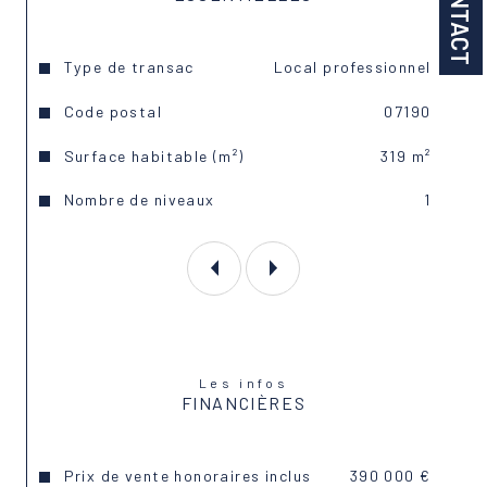
CONTACT
Structure métallique
Caractéristiques
Valeurs
Type de transac
Local professionnel
Dalle béton
Code postal
07190
Bac Acier multicouche
Surface habitable (m²)
319 m²
Nombre de niveaux
1
Quai + porte sectionnelle en accès plain-pied
Hauteur : 5 à 6 m sous toiture
Chauffage et climatisation par unités de pompe 
à chaleur.
Les infos
Tout renseignement complémentaire auprès de 
FINANCIÈRES
votre Agent SAB - Eyrieux Immobilier, Patrick 
ANTONIO au 04-75-66-20-55.
Prix de vente honoraires inclus
390 000 €