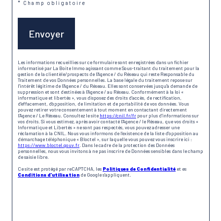
* Champ obligatoire
Envoyer
Les informations recueillies sur ce formulaire sont enregistrées dans un fichier
informatisé par La Boite Immo agissant comme Sous-traitant du traitement pour la
gestion de la clientèle/prospects de l'Agence / du Réseau qui reste Responsable du
Traitement de vos Données personnelles. La base légale du traitement repose sur
l'intérêt légitime de l'Agence / du Réseau. Elles sont conservées jusqu'à demande de
suppression et sont destinées à l'Agence / au Réseau. Conformément à la loi «
informatique et libertés », vous disposez des droits d’accès, de rectification,
d’effacement, d’opposition, de limitation et de portabilité de vos données. Vous
pouvez retirer votre consentement à tout moment en contactant directement
l’Agence / Le Réseau. Consultez le site
https://cnil.fr/fr
pour plus d’informations sur
vos droits. Si vous estimez, après avoir contacté l'Agence / le Réseau, que vos droits «
Informatique et Libertés » ne sont pas respectés, vous pouvez adresser une
réclamation à la CNIL. Nous vous informons de l’existence de la liste d'opposition au
démarchage téléphonique « Bloctel », sur laquelle vous pouvez vous inscrire ici :
https://www.bloctel.gouv.fr
. Dans le cadre de la protection des Données
personnelles, nous vous invitons à ne pas inscrire de Données sensibles dans le champ
de saisie libre.
Ce site est protégé par reCAPTCHA, les
Politiques de Confidentialité
et es
Conditions d'utilisation
de Google s'appliquent.