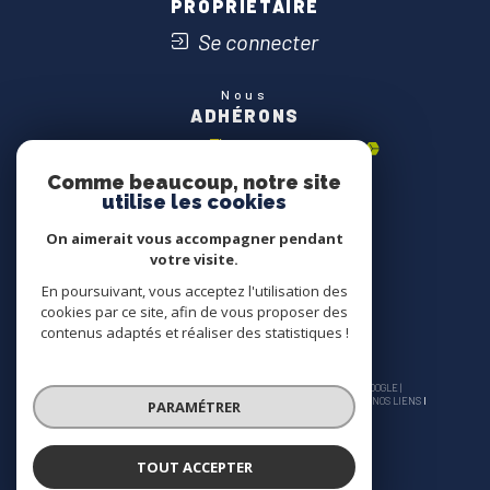
PROPRIÉTAIRE
Se connecter
Nous
ADHÉRONS
Comme beaucoup, notre site
utilise les cookies
On aimerait vous accompagner pendant
votre visite.
En poursuivant, vous acceptez l'utilisation des
cookies par ce site, afin de vous proposer des
contenus adaptés et réaliser des statistiques !
© 2026 | TOUS DROITS RÉSERVÉS | TRADUCTION POWERED BY GOOGLE |
NOS HONORAIRES
PLAN DU SITE
MENTIONS LÉGALES
ADMIN
NOS LIENS
PARAMÉTRER
POLITIQUE RGPD
COOKIES
TOUT ACCEPTER