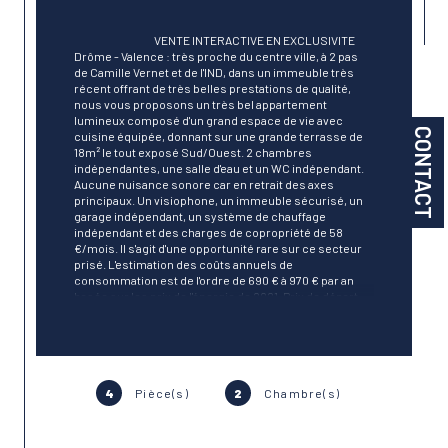
                                        VENTE INTERACTIVE EN EXCLUSIVITE 
Drôme - Valence : très proche du centre ville, à 2 pas 
de Camille Vernet et de l'IND, dans un immeuble très 
récent offrant de très belles prestations de qualité, 
nous vous proposons un très bel appartement 
lumineux composé d'un grand espace de vie avec 
CONTACT
cuisine équipée, donnant sur une grande terrasse de 
18m² le tout exposé Sud/Ouest. 2 chambres 
indépendantes, une salle d'eau et un WC indépendant. 
Aucune nuisance sonore car en retrait des axes 
principaux. Un visiophone, un immeuble sécurisé, un 
garage indépendant, un système de chauffage 
indépendant et des charges de copropriété de 58 
€/mois. Il s'agit d'une opportunité rare sur ce secteur 
prisé. L'estimation des coûts annuels de 
consommation est de l'ordre de 690 € à 970 € par an 
basée sur les prix de l'énergie de 2021. Prix de départ 
HAI : 195 000 € Début des offres d'achat en ligne : le 4 
Décembre 2023 à 7h00 Fin des offres d'achat en ligne : 
le 4 Décembre 2023 à 20h00

4
Pièce(s)
2
Chambre(s)