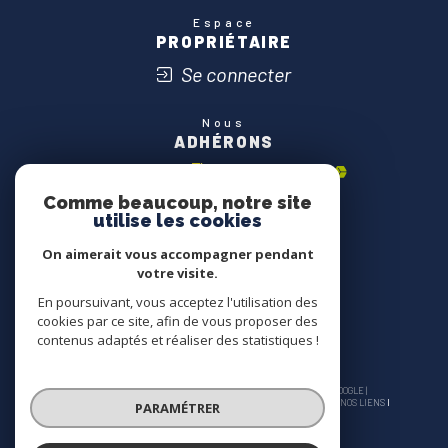
Espace
PROPRIÉTAIRE
Se connecter
Nous
ADHÉRONS
Comme beaucoup, notre site
utilise les cookies
On aimerait vous accompagner pendant
votre visite.
En poursuivant, vous acceptez l'utilisation des
cookies par ce site, afin de vous proposer des
contenus adaptés et réaliser des statistiques !
© 2026 | TOUS DROITS RÉSERVÉS | TRADUCTION POWERED BY GOOGLE |
NOS HONORAIRES
PLAN DU SITE
MENTIONS LÉGALES
ADMIN
NOS LIENS
PARAMÉTRER
POLITIQUE RGPD
COOKIES