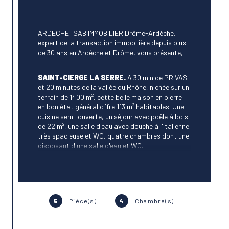
ARDECHE :SAB IMMOBILIER Drôme-Ardèche, 
expert de la transaction immobilière depuis plus 
de 30 ans en Ardèche et Drôme, vous présente,
SAINT-CIERGE LA SERRE.
 A 30 min de PRIVAS 
et 20 minutes de la vallée du Rhône, nichée sur un 
terrain de 1400 m², cette belle maison en pierre 
en bon état général offre 113 m² habitables. Une 
cuisine semi-ouverte, un séjour avec poêle à bois 
de 22 m², une salle d'eau avec douche à l'italienne 
très spacieuse et WC, quatre chambres dont une 
disposant d'une salle d'eau et WC.
Toiture reprise en 2021. Possibilité de développer 
une activité d'hébergement puisq'une chambre 
dispose d'un accès indépendant.
Piscine rectangulaire en bois en 6 x 3. 
Assainissement non collectif. Possibilité de 
5
Pièce(s)
4
Chambre(s)
raccordement à la fibre optique.
Logement à consommation énergétique 