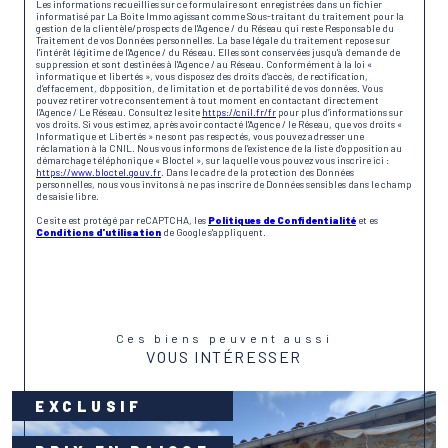
Les informations recueillies sur ce formulaire sont enregistrées dans un fichier
informatisé par La Boite Immo agissant comme Sous-traitant du traitement pour la
gestion de la clientèle/prospects de l'Agence / du Réseau qui reste Responsable du
Traitement de vos Données personnelles. La base légale du traitement repose sur
l'intérêt légitime de l'Agence / du Réseau. Elles sont conservées jusqu'à demande de
suppression et sont destinées à l'Agence / au Réseau. Conformément à la loi «
informatique et libertés », vous disposez des droits d’accès, de rectification,
d’effacement, d’opposition, de limitation et de portabilité de vos données. Vous
pouvez retirer votre consentement à tout moment en contactant directement
l’Agence / Le Réseau. Consultez le site
https://cnil.fr/fr
pour plus d’informations sur
vos droits. Si vous estimez, après avoir contacté l'Agence / le Réseau, que vos droits «
Informatique et Libertés » ne sont pas respectés, vous pouvez adresser une
réclamation à la CNIL. Nous vous informons de l’existence de la liste d'opposition au
démarchage téléphonique « Bloctel », sur laquelle vous pouvez vous inscrire ici :
https://www.bloctel.gouv.fr
. Dans le cadre de la protection des Données
personnelles, nous vous invitons à ne pas inscrire de Données sensibles dans le champ
de saisie libre.
Ce site est protégé par reCAPTCHA, les
Politiques de Confidentialité
et es
Conditions d'utilisation
de Google s'appliquent.
Ces biens peuvent aussi
VOUS INTÉRESSER
EXCLUSIF