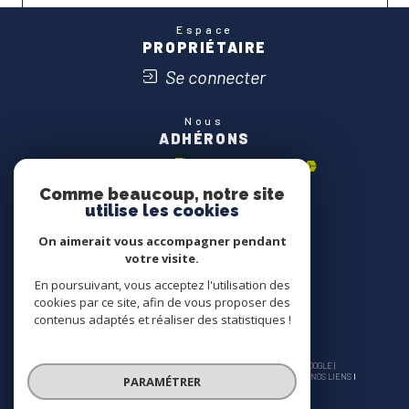
Espace
PROPRIÉTAIRE
Se connecter
Nous
ADHÉRONS
Comme beaucoup, notre site
utilise les cookies
On aimerait vous accompagner pendant
votre visite.
En poursuivant, vous acceptez l'utilisation des
cookies par ce site, afin de vous proposer des
contenus adaptés et réaliser des statistiques !
© 2026 | TOUS DROITS RÉSERVÉS | TRADUCTION POWERED BY GOOGLE |
NOS HONORAIRES
PLAN DU SITE
MENTIONS LÉGALES
ADMIN
NOS LIENS
PARAMÉTRER
POLITIQUE RGPD
COOKIES