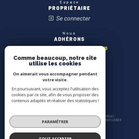
Espace
PROPRIÉTAIRE
Se connecter
Nous
ADHÉRONS
Comme beaucoup, notre site
utilise les cookies
On aimerait vous accompagner pendant
votre visite.
En poursuivant, vous acceptez l'utilisation des
cookies par ce site, afin de vous proposer des
contenus adaptés et réaliser des statistiques !
© 2026 | TOUS DROITS RÉSERVÉS | TRADUCTION POWERED BY GOOGLE |
NOS HONORAIRES
PLAN DU SITE
MENTIONS LÉGALES
ADMIN
NOS LIENS
PARAMÉTRER
POLITIQUE RGPD
COOKIES
TOUT ACCEPTER