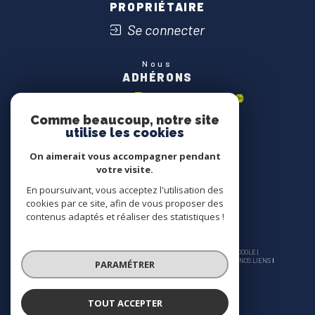
PROPRIÉTAIRE
Se connecter
Nous
ADHÉRONS
Comme beaucoup, notre site
utilise les cookies
On aimerait vous accompagner pendant
votre visite.
En poursuivant, vous acceptez l'utilisation des
cookies par ce site, afin de vous proposer des
contenus adaptés et réaliser des statistiques !
© 2026 | TOUS DROITS RÉSERVÉS | TRADUCTION POWERED BY GOOGLE |
NOS HONORAIRES
PLAN DU SITE
MENTIONS LÉGALES
ADMIN
NOS LIENS
PARAMÉTRER
POLITIQUE RGPD
COOKIES
TOUT ACCEPTER