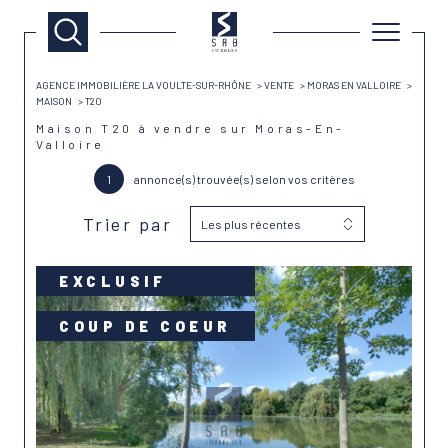
AGENCE IMMOBILIÈRE LA VOULTE-SUR-RHÔNE
VENTE
MORAS EN VALLOIRE
MAISON
T20
Maison T20 à vendre sur Moras-En-
Valloire
1
annonce(s) trouvée(s) selon vos critères
Trier par
Les plus récentes
EXCLUSIF
COUP DE COEUR