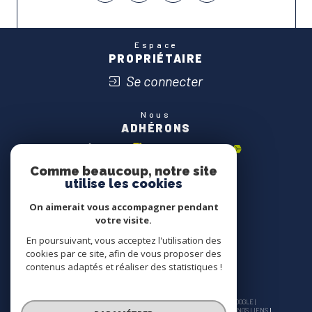
Espace
PROPRIÉTAIRE
Se connecter
Nous
ADHÉRONS
Comme beaucoup, notre site
utilise les cookies
On aimerait vous accompagner pendant
votre visite.
En poursuivant, vous acceptez l'utilisation des
cookies par ce site, afin de vous proposer des
contenus adaptés et réaliser des statistiques !
© 2026 | TOUS DROITS RÉSERVÉS | TRADUCTION POWERED BY GOOGLE |
NOS HONORAIRES
PLAN DU SITE
MENTIONS LÉGALES
ADMIN
NOS LIENS