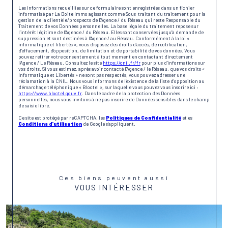
Les informations recueillies sur ce formulaire sont enregistrées dans un fichier
informatisé par La Boite Immo agissant comme Sous-traitant du traitement pour la
gestion de la clientèle/prospects de l'Agence / du Réseau qui reste Responsable du
Traitement de vos Données personnelles. La base légale du traitement repose sur
l'intérêt légitime de l'Agence / du Réseau. Elles sont conservées jusqu'à demande de
suppression et sont destinées à l'Agence / au Réseau. Conformément à la loi «
informatique et libertés », vous disposez des droits d’accès, de rectification,
d’effacement, d’opposition, de limitation et de portabilité de vos données. Vous
pouvez retirer votre consentement à tout moment en contactant directement
l’Agence / Le Réseau. Consultez le site
https://cnil.fr/fr
pour plus d’informations sur
vos droits. Si vous estimez, après avoir contacté l'Agence / le Réseau, que vos droits «
Informatique et Libertés » ne sont pas respectés, vous pouvez adresser une
réclamation à la CNIL. Nous vous informons de l’existence de la liste d'opposition au
démarchage téléphonique « Bloctel », sur laquelle vous pouvez vous inscrire ici :
https://www.bloctel.gouv.fr
. Dans le cadre de la protection des Données
personnelles, nous vous invitons à ne pas inscrire de Données sensibles dans le champ
de saisie libre.
Ce site est protégé par reCAPTCHA, les
Politiques de Confidentialité
et es
Conditions d'utilisation
de Google s'appliquent.
Ces biens peuvent aussi
VOUS INTÉRESSER