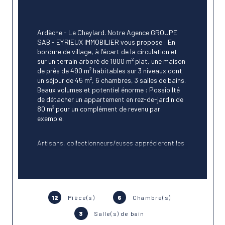
Ardèche - Le Cheylard. Notre Agence GROUPE 
SAB - EYRIEUX IMMOBILIER vous propose : En 
bordure de village, à l'écart de la circulation et 
sur un terrain arboré de 1800 m² plat, une maison 
de près de 490 m² habitables sur 3 niveaux dont 
un séjour de 45 m², 6 chambres, 3 salles de bains. 
Beaux volumes et potentiel énorme : Possibilté 
de détacher un appartement en rez-de-jardin de 
80 m² pour un complément de revenu par 
exemple.   
Artisans, collectionneurs/euses apprécieront les 
dépendances dont le garage avec porte 
motorisée 56 m². La maison est située à 
proximité du centre du Cheylard, avec ses 
commerces et écoles (collège et Lycée) ou de la 
Dolce Via pour les balades à vélo. Visite à 360° 
12
Pièce(s)
6
Chambre(s)
des extérieurs disponible sur notre site internet.
3
Salle(s) de bain
La maison est équipée d'un chauffage central et 