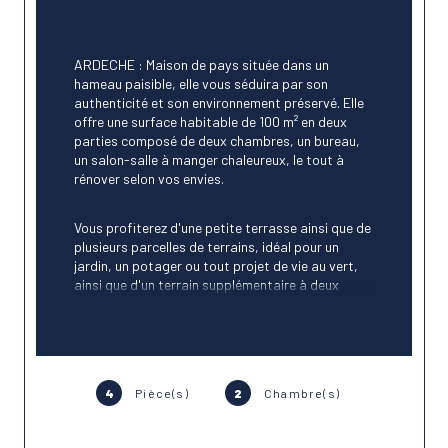
ARDECHE : Maison de pays située dans un 
hameau paisible, elle vous séduira par son 
authenticité et son environnement préservé. Elle 
offre une surface habitable de 100 m² en deux 
parties composé de deux chambres, un bureau, 
un salon-salle à manger chaleureux, le tout à 
rénover selon vos envies.
Vous profiterez d'une petite terrasse ainsi que de 
plusieurs parcelles de terrains, idéal pour un 
jardin, un potager ou tout projet de vie au vert, 
ainsi que d'un
terrain supplémentaire à deux 
minutes à pied en bord de rivière. Caves et abri.
Travaux de rénovation à prévoir pour exploiter 
pleinement le potentiel de cette maison pleine de 
charme.
4
Pièce(s)
2
Chambre(s)
Un lieu rare pour les amoureux de la nature et de 