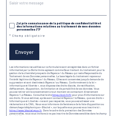
j'ai pris connaissance de la politique de confidentialité et
des informations relatives au traitement de mes données
personnelles (*)*
* Champ obligatoire
Envoyer
Les informations recueillies sur ce formulaire sont enregistrées dans un fichier
informatisé par La Boite Immo agissant comme Sous-traitant du traitement pour la
gestion de la clientèle/prospects de l'Agence / du Réseau qui reste Responsable du
Traitement de vos Données personnelles. La base légale du traitement repose sur
l'intérêt légitime de l'Agence / du Réseau. Elles sont conservées jusqu'à demande de
suppression et sont destinées à l'Agence / au Réseau. Conformément à la loi «
informatique et libertés », vous disposez des droits d’accès, de rectification,
d’effacement, d’opposition, de limitation et de portabilité de vos données. Vous
pouvez retirer votre consentement à tout moment en contactant directement
l’Agence / Le Réseau. Consultez le site
https://cnil.fr/fr
pour plus d’informations sur
vos droits. Si vous estimez, après avoir contacté l'Agence / le Réseau, que vos droits «
Informatique et Libertés » ne sont pas respectés, vous pouvez adresser une
réclamation à la CNIL. Nous vous informons de l’existence de la liste d'opposition au
démarchage téléphonique « Bloctel », sur laquelle vous pouvez vous inscrire ici :
https://www.bloctel.gouv.fr
. Dans le cadre de la protection des Données
personnelles, nous vous invitons à ne pas inscrire de Données sensibles dans le champ