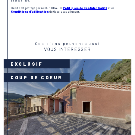
de saisie libre.
Ce site est protégé par reCAPTCHA, les
Politiques de Confidentialité
et es
Conditions d'utilisation
de Google s'appliquent.
Ces biens peuvent aussi
VOUS INTÉRESSER
EXCLUSIF
COUP DE COEUR