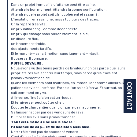
Dans un projet immobilier, l’attente peut être saine.
Attendre le bon moment. Attendre la bonne configuration.
Attendre que le projet soit clair, cohérent et assumé.
L’hésitation, en revanche, laisse toujours des traces.
On la repère très vite :
un prix initial perçu comme déconnecté
un prix qui change sans raison vraiment lisible,
un discours flou,
un lancement timide,
des ajustements tardifs.
Et le marché — sans émotion, sans jugement — réagit.
Il observe. Il compare.
PUIS IL DEVALUE.
Nous avons vu des biens perdre de la valeur, non pas parce que leurs
propriétaires avaient pris leur temps, mais parce qu’ils n’avaient
jamais vraiment décidé.
Quand les éléments sont maîtrisés, en immobilier comme ailleurs, la
CONTACT
patience devient une force. Parce qu’on sait où l’on va. Et surtout, on
sait comment on y va.
À l’inverse, l’indécision est un risque.
Et tergiverser peut coûter cher.
Écouter le charpentier quand on parle de maçonnerie.
Se laisser happer par des vendeurs de rêve.
Multiplier les avis sans jamais trancher.
Tout cela mène à une seule chose :
l’absence de cap… et de décision assumée.
Notre rôle n’est pas de pousser à vendre.
C’est d’aider à décider clairement — y compris lorsque la meilleure