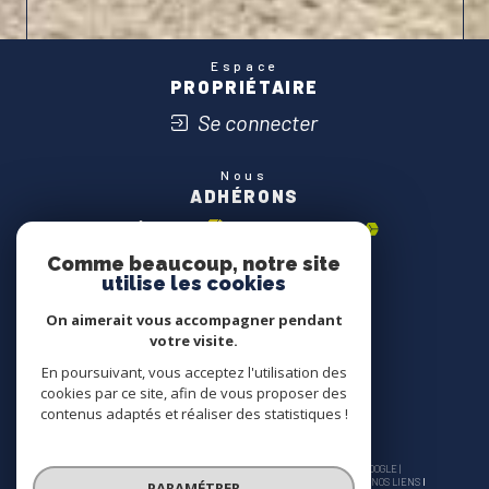
Espace
PROPRIÉTAIRE
Se connecter
Nous
ADHÉRONS
Comme beaucoup, notre site
utilise les cookies
On aimerait vous accompagner pendant
votre visite.
En poursuivant, vous acceptez l'utilisation des
cookies par ce site, afin de vous proposer des
contenus adaptés et réaliser des statistiques !
© 2026 | TOUS DROITS RÉSERVÉS | TRADUCTION POWERED BY GOOGLE |
NOS HONORAIRES
PLAN DU SITE
MENTIONS LÉGALES
ADMIN
NOS LIENS
PARAMÉTRER